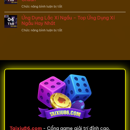
Th8
iOS
Và
Xỉu
Chức năng bình luận bị tắt
ở
–
Thiết
Tool
Tải
Lập
Soi
Ứng Dụng Lắc Xí Ngầu – Top Ứng Dụng Xí
Đúng
Công
04
Mã
Nguồn
Ngầu Hay Nhất
Cụ
Th8
Xí
Và
Chức năng bình luận bị tắt
ở
Ngầu
Bật
Ứng
–
Tin
Dụng
Cách
Cậy
Lắc
Dùng
Xí
Và
Ngầu
Đọc
–
Cầu
Top
Chuẩn
Ứng
Dụng
Xí
Ngầu
Hay
Nhất
Taixiu86.com
- Cổng game giải trí đỉnh cao,