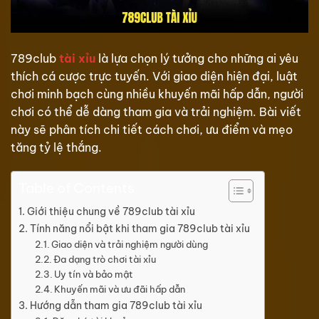
789club
tài xỉu
là lựa chọn lý tưởng cho những ai yêu
thích cá cược trực tuyến. Với giao diện hiện đại, luật
chơi minh bạch cùng nhiều khuyến mãi hấp dẫn, người
chơi có thể dễ dàng tham gia và trải nghiệm. Bài viết
này sẽ phân tích chi tiết cách chơi, ưu điểm và mẹo
tăng tỷ lệ thắng.
Table of Contents
Giới thiệu chung về 789club tài xỉu
Tính năng nổi bật khi tham gia 789club tài xỉu
Giao diện và trải nghiệm người dùng
Đa dạng trò chơi tài xỉu
Uy tín và bảo mật
Khuyến mãi và ưu đãi hấp dẫn
Hướng dẫn tham gia 789club tài xỉu