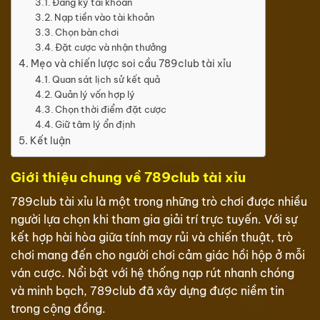
Đăng ký tài khoản
Nạp tiền vào tài khoản
Chọn bàn chơi
Đặt cược và nhận thưởng
Mẹo và chiến lược soi cầu 789club tài xỉu
Quan sát lịch sử kết quả
Quản lý vốn hợp lý
Chọn thời điểm đặt cược
Giữ tâm lý ổn định
Kết luận
Giới thiệu chung về 789club tài xỉu
789club tài xỉu là một trong những trò chơi được nhiều
người lựa chọn khi tham gia giải trí trực tuyến. Với sự
kết hợp hài hòa giữa tính may rủi và chiến thuật, trò
chơi mang đến cho người chơi cảm giác hồi hộp ở mỗi
ván cược. Nổi bật với hệ thống nạp rút nhanh chóng
và minh bạch, 789club đã xây dựng được niềm tin
trong cộng đồng.