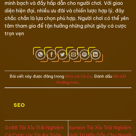
minh bạch và đầy hấp dẫn cho người chơi. Với giao
diện hiện đại, nhiều ưu đãi và chiến lược hợp lý, đây
chắc chắn là lựa chọn phù hợp. Người chơi có thể yên
tâm tham gia để tận hưởng những phút giây cá cược
trọn vẹn
Bài viết này được đăng trong
Nhà cái tài xỉu
. Đánh dấu
liên kết
thường trực
.
SEO
Go88 Tài Xỉu Trải Nghiệm
Sunwin Tài Xỉu Trải Nghiệm
Cá Cược Uy Tín An Toàn
Giải Trí Hấp Dẫn Cho Người