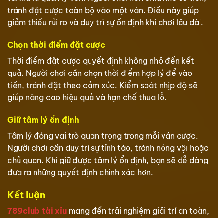
tránh đặt cược toàn bộ vào một ván. Điều này giúp
giảm thiểu rủi ro và duy trì sự ổn định khi chơi lâu dài.
Chọn thời điểm đặt cược
Thời điểm đặt cược quyết định không nhỏ đến kết
quả. Người chơi cần chọn thời điểm hợp lý để vào
tiền, tránh đặt theo cảm xúc. Kiểm soát nhịp độ sẽ
giúp nâng cao hiệu quả và hạn chế thua lỗ.
Giữ tâm lý ổn định
Tâm lý đóng vai trò quan trọng trong mỗi ván cược.
Người chơi cần duy trì sự tỉnh táo, tránh nóng vội hoặc
chủ quan. Khi giữ được tâm lý ổn định, bạn sẽ dễ dàng
đưa ra những quyết định chính xác hơn.
Kết luận
789club tài xỉu
mang đến trải nghiệm giải trí an toàn,