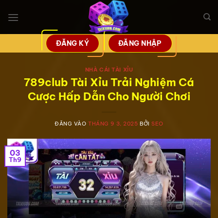
Bỏ
qua
nội
dung
ĐĂNG KÝ
ĐĂNG NHẬP
NHÀ CÁI TÀI XỈU
789club Tài Xỉu Trải Nghiệm Cá
Cược Hấp Dẫn Cho Người Chơi
ĐĂNG VÀO
THÁNG 9 3, 2025
BỞI
SEO
03
Th9