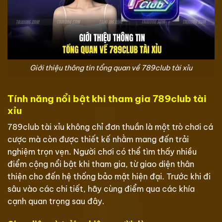
Giới thiệu thông tin tổng quan về 789club tài xỉu
Tính năng nổi bật khi tham gia 789club tài
xỉu
789club tài xỉu không chỉ đơn thuần là một trò chơi cá
cược mà còn được thiết kế nhằm mang đến trải
nghiệm trọn vẹn. Người chơi có thể tìm thấy nhiều
điểm cộng nổi bật khi tham gia, từ giao diện thân
thiện cho đến hệ thống bảo mật hiện đại. Trước khi đi
sâu vào các chi tiết, hãy cùng điểm qua các khía
cạnh quan trọng sau đây.