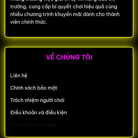
trường, cung cấp bí quyết chơi hiệu quả cùng
nhiều chương trình khuyến mãi dành cho thành
viên chính thức.
VỀ CHÚNG TÔI
Liên hệ
Chính sách bảo mật
Trách nhiệm người chơi
Điều khoản và điều kiện
Câu hỏi thường gặp