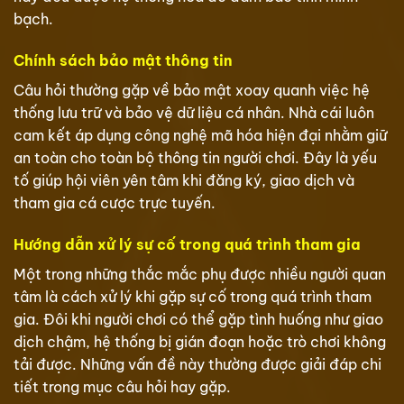
bạch.
Chính sách bảo mật thông tin
Câu hỏi thường gặp về bảo mật xoay quanh việc hệ
thống lưu trữ và bảo vệ dữ liệu cá nhân. Nhà cái luôn
cam kết áp dụng công nghệ mã hóa hiện đại nhằm giữ
an toàn cho toàn bộ thông tin người chơi. Đây là yếu
tố giúp hội viên yên tâm khi đăng ký, giao dịch và
tham gia cá cược trực tuyến.
Hướng dẫn xử lý sự cố trong quá trình tham gia
Một trong những thắc mắc phụ được nhiều người quan
tâm là cách xử lý khi gặp sự cố trong quá trình tham
gia. Đôi khi người chơi có thể gặp tình huống như giao
dịch chậm, hệ thống bị gián đoạn hoặc trò chơi không
tải được. Những vấn đề này thường được giải đáp chi
tiết trong mục câu hỏi hay gặp.