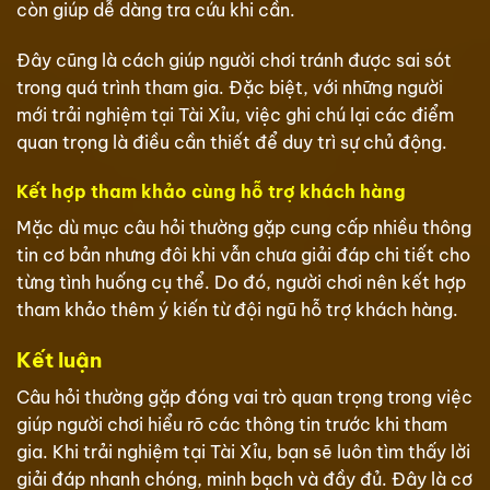
còn giúp dễ dàng tra cứu khi cần.
Đây cũng là cách giúp người chơi tránh được sai sót
trong quá trình tham gia. Đặc biệt, với những người
mới trải nghiệm tại Tài Xỉu, việc ghi chú lại các điểm
quan trọng là điều cần thiết để duy trì sự chủ động.
Kết hợp tham khảo cùng hỗ trợ khách hàng
Mặc dù mục câu hỏi thường gặp cung cấp nhiều thông
tin cơ bản nhưng đôi khi vẫn chưa giải đáp chi tiết cho
từng tình huống cụ thể. Do đó, người chơi nên kết hợp
tham khảo thêm ý kiến từ đội ngũ hỗ trợ khách hàng.
Kết luận
Câu hỏi thường gặp đóng vai trò quan trọng trong việc
giúp người chơi hiểu rõ các thông tin trước khi tham
gia. Khi trải nghiệm tại Tài Xỉu, bạn sẽ luôn tìm thấy lời
giải đáp nhanh chóng, minh bạch và đầy đủ. Đây là cơ