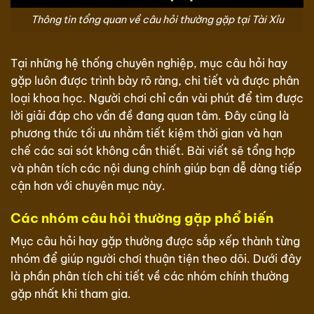
Thông tin tổng quan về câu hỏi thường gặp tại Tài Xỉu
Tại những hệ thống chuyên nghiệp, mục câu hỏi hay
gặp luôn được trình bày rõ ràng, chi tiết và được phân
loại khoa học. Người chơi chỉ cần vài phút để tìm được
lời giải đáp cho vấn đề đang quan tâm. Đây cũng là
phương thức tối ưu nhằm tiết kiệm thời gian và hạn
chế các sai sót không cần thiết. Bài viết sẽ tổng hợp
và phân tích các nội dung chính giúp bạn dễ dàng tiếp
cận hơn với chuyên mục này.
Các nhóm câu hỏi thường gặp phổ biến
Mục câu hỏi hay gặp thường được sắp xếp thành từng
nhóm để giúp người chơi thuận tiện theo dõi. Dưới đây
là phần phân tích chi tiết về các nhóm chính thường
gặp nhất khi tham gia.