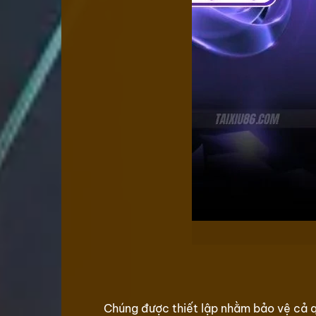
Chúng được thiết lập nhằm bảo vệ cả q