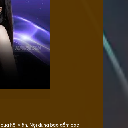
 của hội viên. Nội dung bao gồm các