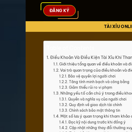
Bỏ
qua
ĐĂNG KÝ
nội
dung
TÀI XỈU ONL
Table of Contents
Điều Khoản Và Điều Kiện Tài Xỉu Khi Tham
Giới thiệu tổng quan về điều khoản và đi
Vai trò quan trọng của điều khoản và điề
Bảo vệ quyền lợi người chơi
Tăng tính minh bạch và công bằng
Giảm thiểu rủi ro vi phạm
Những yếu tố cần chú ý trong điều khoả
Quyền và nghĩa vụ của người chơi
Quy định về giao dịch tài chính
Chính sách bảo mật thông tin
Một số lưu ý quan trọng khi tham khảo 
Đọc kỹ nội dung trước khi đồng ý
Cập nhật những thay đổi thường xu