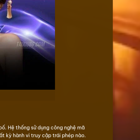
 bố. Hệ thống sử dụng công nghệ mã
ất kỳ hành vi truy cập trái phép nào.