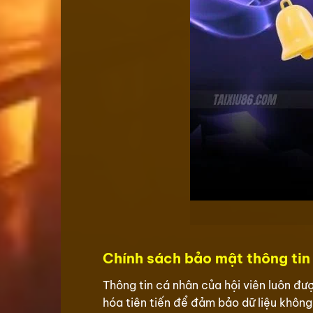
Chính sách bảo mật thông tin
Thông tin cá nhân của hội viên luôn đ
hóa tiên tiến để đảm bảo dữ liệu không 