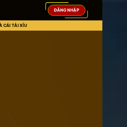
ĐĂNG NHẬP
À CÁI TÀI XỈU