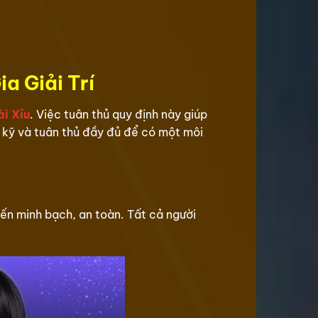
ia Giải Trí
ài Xỉu
. Việc tuân thủ quy định này giúp
c kỹ và tuân thủ đầy đủ để có một môi
yến minh bạch, an toàn. Tất cả người