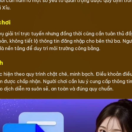
hơi cần nắm rõ một số yếu tố quan trọng được quy định tro
 Xỉu.
chơi
ụ giải trí trực tuyến nhưng đồng thời cũng cần tuân thủ đầ
oản, không tiết lộ thông tin đăng nhập cho bên thứ ba. Ng
 là nền tảng để duy trì môi trường công bằng.
h
c hiện theo quy trình chặt chẽ, minh bạch. Điều khoản điều k
 được chấp nhận. Người chơi cần lưu ý cung cấp thông tin
o dịch diễn ra suôn sẻ, an toàn và đúng quy chuẩn.