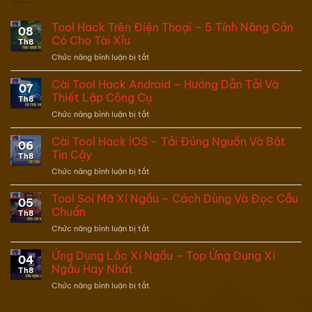
Tool Hack Trên Điện Thoại – 5 Tính Năng Cần
08
Có Cho Tài Xỉu
Th8
Chức năng bình luận bị tắt
ở
Tool
Hack
Cài Tool Hack Android – Hướng Dẫn Tải Và
07
Trên
Thiết Lập Công Cụ
Th8
Điện
Chức năng bình luận bị tắt
ở
Thoại
Cài
–
Tool
Cài Tool Hack iOS – Tải Đúng Nguồn Và Bật
5
06
Hack
Tính
Tin Cậy
Th8
Android
Năng
Chức năng bình luận bị tắt
ở
–
Cần
Cài
Hướng
Có
Tool
Tool Soi Mã Xí Ngầu – Cách Dùng Và Đọc Cầu
Dẫn
Cho
05
Hack
Tải
Chuẩn
Tài
Th8
iOS
Và
Xỉu
Chức năng bình luận bị tắt
ở
–
Thiết
Tool
Tải
Lập
Soi
Ứng Dụng Lắc Xí Ngầu – Top Ứng Dụng Xí
Đúng
Công
04
Mã
Nguồn
Ngầu Hay Nhất
Cụ
Th8
Xí
Và
Chức năng bình luận bị tắt
ở
Ngầu
Bật
Ứng
–
Tin
Dụng
Cách