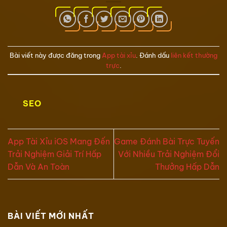
Bài viết này được đăng trong
App tài xỉu
. Đánh dấu
liên kết thường
trực
.
SEO
App Tài Xỉu iOS Mang Đến
Game Đánh Bài Trực Tuyến
Trải Nghiệm Giải Trí Hấp
Với Nhiều Trải Nghiệm Đổi
Dẫn Và An Toàn
Thưởng Hấp Dẫn
BÀI VIẾT MỚI NHẤT