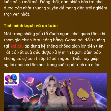
luôn có sự mới mẻ. Đồng thời, các phiên bản trò chơi
được cập nhật thường xuyên để mang đến trải nghiệm
trọn vẹn nhất.
Tính minh bạch và an toàn
Một trong những yếu tố được người chơi quan tâm khi
tham gia chính là sự công bằng. Game bài đổi thưởng
tại
Tài Xỉu
áp dụng hệ thống chống gian lận tiên tiến.
Tất cả kết quả đều được xử lý minh bạch, đảm bảo
không có sự can thiệp từ bên ngoài. Điều này giúp
người chơi an tâm hơn trong suốt quá trình cá cược.