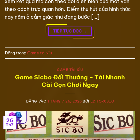
xem kết quả mà còn theo dõi diễn biến của một ván
theo cách trực quan hơn. Điểm thu hút của hình thức
này nằm ở cảm giác như đang bước […]
TIẾP TỤC ĐỌC
→
Đăng trong
Game tài xỉu
GAME TÀI XỈU
Game Sicbo Đổi Thưởng – Tải Nhanh
Cài Gọn Chơi Ngay
ĐĂNG VÀO
THÁNG 7 26, 2026
BỞI
EDITOR0SEO
26
Th7