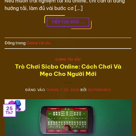
Nếu muốn trải nghiệm tai xiu online, chỉ cần đi đúng
hướng tải, làm đủ vài bước cơ […]
TIẾP TỤC ĐỌC
→
Đăng trong
Game tài xỉu
GAME TÀI XỈU
Trò Chơi Sicbo Online: Cách Chơi Và
Mẹo Cho Người Mới
ĐĂNG VÀO
THÁNG 7 25, 2026
BỞI
EDITOR0SEO
25
Th7