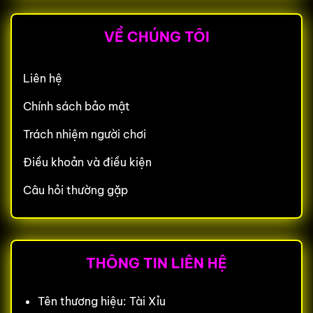
VỀ CHÚNG TÔI
Liên hệ
Chính sách bảo mật
Trách nhiệm người chơi
Điều khoản và điều kiện
Câu hỏi thường gặp
THÔNG TIN LIÊN HỆ
Tên thương hiệu: Tài Xỉu