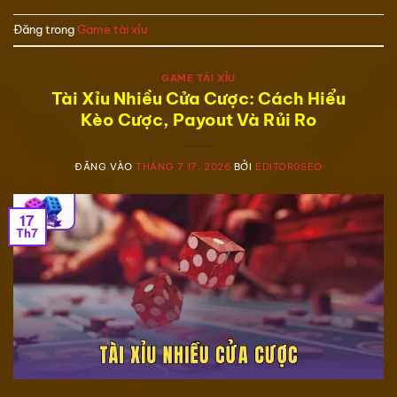
Đăng trong
Game tài xỉu
GAME TÀI XỈU
Tài Xỉu Nhiều Cửa Cược: Cách Hiểu
Kèo Cược, Payout Và Rủi Ro
ĐĂNG VÀO
THÁNG 7 17, 2026
BỞI
EDITOR0SEO
17
Th7