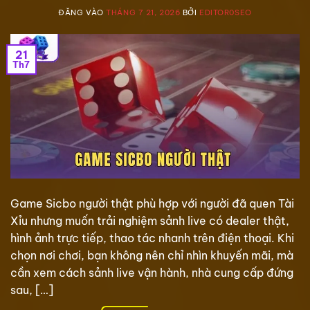
ĐĂNG VÀO
THÁNG 7 21, 2026
BỞI
EDITOR0SEO
21
Th7
Game Sicbo người thật phù hợp với người đã quen Tài
Xỉu nhưng muốn trải nghiệm sảnh live có dealer thật,
hình ảnh trực tiếp, thao tác nhanh trên điện thoại. Khi
chọn nơi chơi, bạn không nên chỉ nhìn khuyến mãi, mà
cần xem cách sảnh live vận hành, nhà cung cấp đứng
sau, […]