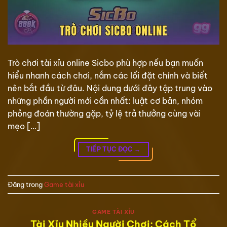
Trò chơi tài xỉu online Sicbo phù hợp nếu bạn muốn
hiểu nhanh cách chơi, nắm các lối đặt chính và biết
nên bắt đầu từ đâu. Nội dung dưới đây tập trung vào
những phần người mới cần nhất: luật cơ bản, nhóm
phỏng đoán thường gặp, tỷ lệ trả thưởng cùng vài
mẹo […]
TIẾP TỤC ĐỌC
→
Đăng trong
Game tài xỉu
GAME TÀI XỈU
Tài Xỉu Nhiều Người Chơi: Cách Tổ