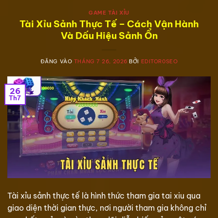
GAME TÀI XỈU
Tài Xỉu Sảnh Thực Tế – Cách Vận Hành
Và Dấu Hiệu Sảnh Ổn
ĐĂNG VÀO
THÁNG 7 26, 2026
BỞI
EDITOR0SEO
26
Th7
Tài xỉu sảnh thực tế là hình thức tham gia tai xiu qua
giao diện thời gian thực, nơi người tham gia không chỉ