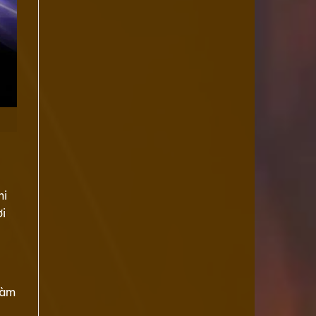
hi
ời
làm