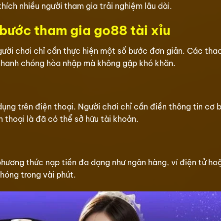
hích nhiều người tham gia trải nghiệm lâu dài.
 bước tham gia go88 tài xỉu
gười chơi chỉ cần thực hiện một số bước đơn giản. Các tha
n nhanh chóng hòa nhập mà không gặp khó khăn.
ụng trên điện thoại. Người chơi chỉ cần điền thông tin cơ 
 thoại là đã có thể sở hữu tài khoản.
phương thức nạp tiền đa dạng như ngân hàng, ví điện tử ho
hóng trong vài phút.