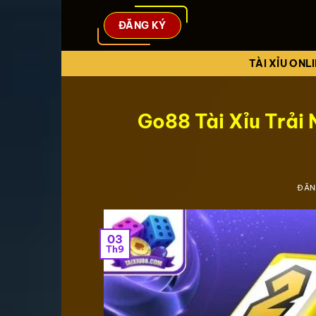
Bỏ
qua
ĐĂNG KÝ
nội
dung
TÀI XỈU ONL
Go88 Tài Xỉu Trải
ĐĂN
03
Th9