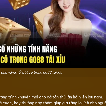
tính năng nổi bật có trong go88 tài xỉu
ơng trình khuyến mãi cho cả tân thủ lẫn hội viên lâu năm.
 cược, hay thưởng nạp thêm giúp gia tăng lợi ích cho ngườ