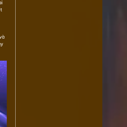
ài
ết
 và
ây