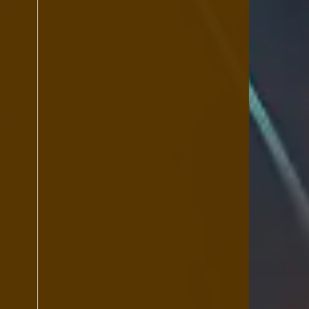
Trên
Điện
Thoại
e