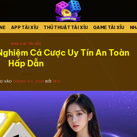
INE
APP TÀI XỈU
THỦ THUẬT TÀI XỈU
GAME TÀI XỈU
NH
NHÀ CÁI TÀI XỈU
 Nghiệm Cá Cược Uy Tín An Toàn
Hấp Dẫn
G VÀO
THÁNG 9 3, 2025
BỞI
SEO