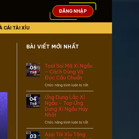
ĐĂNG NHẬP
À CÁI TÀI XỈU
BÀI VIẾT MỚI NHẤT
Tool Soi Mã Xí Ngầu
05
– Cách Dùng Và
Th8
Đọc Cầu Chuẩn
Chức năng bình luận bị tắt
ở
Tool
Soi
Ứng Dụng Lắc Xí
04
Mã
Ngầu – Top Ứng
Th8
Xí
Dụng Xí Ngầu Hay
Ngầu
Nhất
–
Cách
Chức năng bình luận bị tắt
ở
Dùng
Ứng
Và
Dụng
App Tài Xỉu Tặng
03
Đọc
Lắc