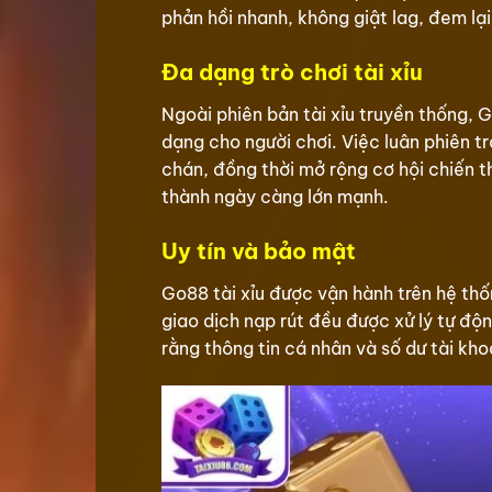
phản hồi nhanh, không giật lag, đem lạ
Đa dạng trò chơi tài xỉu
Ngoài phiên bản tài xỉu truyền thống, 
dạng cho người chơi. Việc luân phiên t
chán, đồng thời mở rộng cơ hội chiến t
thành ngày càng lớn mạnh.
Uy tín và bảo mật
Go88 tài xỉu được vận hành trên hệ thố
giao dịch nạp rút đều được xử lý tự độ
rằng thông tin cá nhân và số dư tài kh