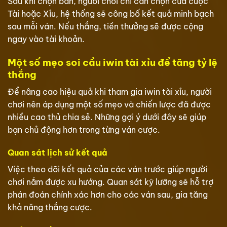
Sau khi chọn bàn, người chơi chỉ cần chọn cửa cược
Tài hoặc Xỉu, hệ thống sẽ công bố kết quả minh bạch
sau mỗi ván. Nếu thắng, tiền thưởng sẽ được cộng
ngay vào tài khoản.
Một số mẹo soi cầu iwin tài xỉu để tăng tỷ lệ
thắng
Để nâng cao hiệu quả khi tham gia iwin tài xỉu, người
chơi nên áp dụng một số mẹo và chiến lược đã được
nhiều cao thủ chia sẻ. Những gợi ý dưới đây sẽ giúp
bạn chủ động hơn trong từng ván cược.
Quan sát lịch sử kết quả
Việc theo dõi kết quả của các ván trước giúp người
chơi nắm được xu hướng. Quan sát kỹ lưỡng sẽ hỗ trợ
phán đoán chính xác hơn cho các ván sau, gia tăng
khả năng thắng cược.