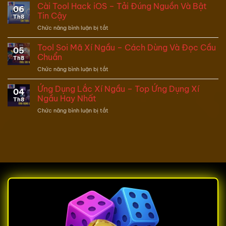
Tool
Cài Tool Hack iOS – Tải Đúng Nguồn Và Bật
5
06
Hack
Tính
Tin Cậy
Th8
Android
Năng
Chức năng bình luận bị tắt
ở
–
Cần
Cài
Hướng
Có
Tool
Tool Soi Mã Xí Ngầu – Cách Dùng Và Đọc Cầu
Dẫn
Cho
05
Hack
Tải
Chuẩn
Tài
Th8
iOS
Và
Xỉu
Chức năng bình luận bị tắt
ở
–
Thiết
Tool
Tải
Lập
Soi
Ứng Dụng Lắc Xí Ngầu – Top Ứng Dụng Xí
Đúng
Công
04
Mã
Nguồn
Ngầu Hay Nhất
Cụ
Th8
Xí
Và
Chức năng bình luận bị tắt
ở
Ngầu
Bật
Ứng
–
Tin
Dụng
Cách
Cậy
Lắc
Dùng
Xí
Và
Ngầu
Đọc
–
Cầu
Top
Chuẩn
Ứng
Dụng
Xí
Ngầu
Hay
Nhất