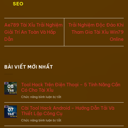
SEO
Ae789 Tài Xỉu Trải Nghiệm
Trải Nghiệm Độc Đáo Khi
Giải Trí An Toàn Và Hấp
Tham Gia Tài Xỉu Win79
Dẫn
Online
BÀI VIẾT MỚI NHẤT
Tool Hack Trên Điện Thoại – 5 Tính Năng Cần
08
Có Cho Tài Xỉu
Th8
Chức năng bình luận bị tắt
ở
Tool
Hack
Cài Tool Hack Android – Hướng Dẫn Tải Và
07
Trên
Thiết Lập Công Cụ
Th8
Điện
Chức năng bình luận bị tắt
ở
Thoại
Cài
–