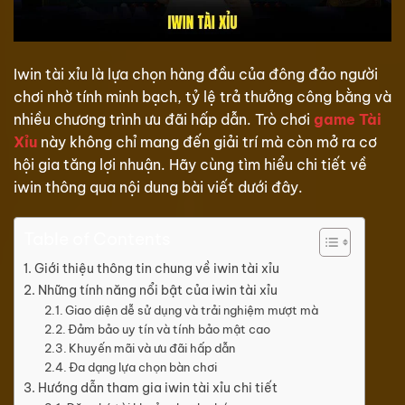
Iwin tài xỉu là lựa chọn hàng đầu của đông đảo người
chơi nhờ tính minh bạch, tỷ lệ trả thưởng công bằng và
nhiều chương trình ưu đãi hấp dẫn. Trò chơi
game Tài
Xỉu
này không chỉ mang đến giải trí mà còn mở ra cơ
hội gia tăng lợi nhuận. Hãy cùng tìm hiểu chi tiết về
iwin thông qua nội dung bài viết dưới đây.
Table of Contents
Giới thiệu thông tin chung về iwin tài xỉu
Những tính năng nổi bật của iwin tài xỉu
Giao diện dễ sử dụng và trải nghiệm mượt mà
Đảm bảo uy tín và tính bảo mật cao
Khuyến mãi và ưu đãi hấp dẫn
Đa dạng lựa chọn bàn chơi
Hướng dẫn tham gia iwin tài xỉu chi tiết