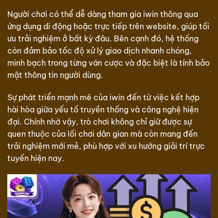
Người chơi có thể dễ dàng tham gia iwin thông qua
ứng dụng di động hoặc trực tiếp trên website, giúp tối
ưu trải nghiệm ở bất kỳ đâu. Bên cạnh đó, hệ thống
còn đảm bảo tốc độ xử lý giao dịch nhanh chóng,
minh bạch trong từng ván cược và đặc biệt là tính bảo
mật thông tin người dùng.
Sự phát triển mạnh mẽ của iwin đến từ việc kết hợp
hài hòa giữa yếu tố truyền thống và công nghệ hiện
đại. Chính nhờ vậy, trò chơi không chỉ giữ được sự
quen thuộc của lối chơi dân gian mà còn mang đến
trải nghiệm mới mẻ, phù hợp với xu hướng giải trí trực
tuyến hiện nay.