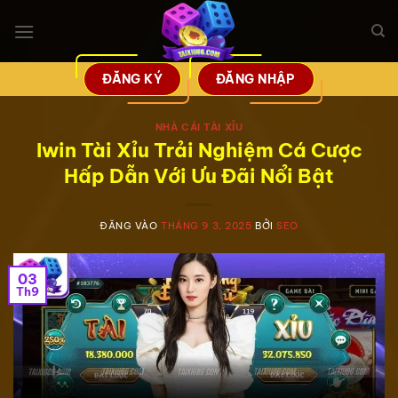
Bỏ
qua
nội
dung
ĐĂNG KÝ
ĐĂNG NHẬP
NHÀ CÁI TÀI XỈU
Iwin Tài Xỉu Trải Nghiệm Cá Cược
Hấp Dẫn Với Ưu Đãi Nổi Bật
ĐĂNG VÀO
THÁNG 9 3, 2025
BỞI
SEO
03
Th9