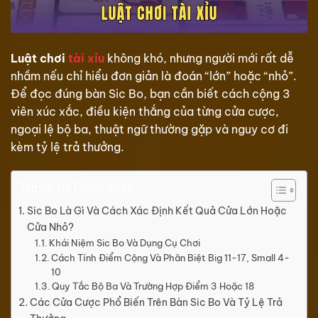
Luật chơi
tài xỉu
không khó, nhưng người mới rất dễ
nhầm nếu chỉ hiểu đơn giản là đoán “lớn” hoặc “nhỏ”.
Để đọc đúng bàn Sic Bo, bạn cần biết cách cộng 3
viên xúc xắc, điều kiện thắng của từng cửa cược,
ngoại lệ bộ ba, thuật ngữ thường gặp và nguy cơ đi
kèm tỷ lệ trả thưởng.
Table of Contents
Sic Bo Là Gì Và Cách Xác Định Kết Quả Cửa Lớn Hoặc
Cửa Nhỏ?
Khái Niệm Sic Bo Và Dụng Cụ Chơi
Cách Tính Điểm Cộng Và Phân Biệt Big 11-17, Small 4-
10
Quy Tắc Bộ Ba Và Trường Hợp Điểm 3 Hoặc 18
Các Cửa Cược Phổ Biến Trên Bàn Sic Bo Và Tỷ Lệ Trả