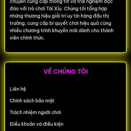
chuyên cung cấp thông tin và trải nghiệm độc
đáo với trò chơi Tài Xỉu. Chúng tôi tổng hợp
những thương hiệu giải trí uy tín hàng đầu thị
trường, cung cấp bí quyết chơi hiệu quả cùng
nhiều chương trình khuyến mãi dành cho thành
viên chính thức.
VỀ CHÚNG TÔI
Liên hệ
Chính sách bảo mật
Trách nhiệm người chơi
Điều khoản và điều kiện