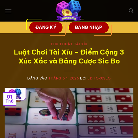
Bỏ
qua
nội
dung
ĐĂNG KÝ
ĐĂNG NHẬP
THỦ THUẬT TÀI XỈU
Luật Chơi Tài Xỉu – Điểm Cộng 3
Xúc Xắc và Bảng Cược Sic Bo
ĐĂNG VÀO
THÁNG 6 1, 2026
BỞI
EDITOR0SEO
01
Th6