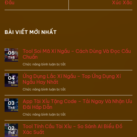
Đầu
Xúc Xắc
BÀI VIẾT MỚI NHẤT
Tool Soi Mã Xí Ngầu – Cách Dùng Và Đọc Cầu
05
Chuẩn
Th8
Chức năng bình luận bị tắt
ở
Tool
Soi
Ứng Dụng Lắc Xí Ngầu – Top Ứng Dụng Xí
04
Mã
Ngầu Hay Nhất
Th8
Xí
Chức năng bình luận bị tắt
ở
Ngầu
Ứng
–
Dụng
App Tài Xỉu Tặng Code – Tải Ngay Và Nhận Ưu
Cách
03
Lắc
Dùng
Đãi Hấp Dẫn
Th8
Xí
Và
Chức năng bình luận bị tắt
ở
Ngầu
Đọc
App
–
Cầu
Tài
Tool Tính Cầu Tài Xỉu – So Sánh AI Biểu Đồ
Top
Chuẩn
02
Xỉu
Ứng
Xác Suất
Th8
Tặng
Dụng