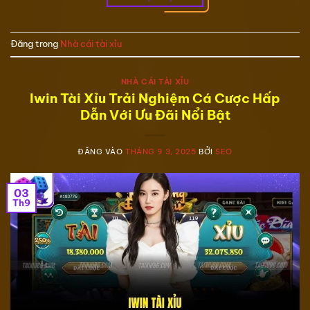
Đăng trong
Nhà cái tài xỉu
NHÀ CÁI TÀI XỈU
Iwin Tài Xỉu Trải Nghiệm Cá Cược Hấp
Dẫn Với Ưu Đãi Nổi Bật
ĐĂNG VÀO
THÁNG 9 3, 2025
BỞI
SEO
03
Th9