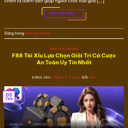
chính là điểm đến giúp người chơi vừa giải […]
TIẾP TỤC ĐỌC
→
Đăng trong
Nhà cái tài xỉu
NHÀ CÁI TÀI XỈU
F88 Tài Xỉu Lựa Chọn Giải Trí Cá Cược
An Toàn Uy Tín Nhất
ĐĂNG VÀO
THÁNG 9 3, 2025
BỞI
SEO
03
Th9