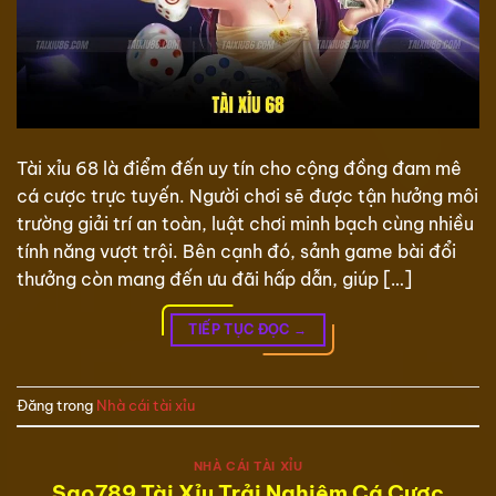
Tài xỉu 68 là điểm đến uy tín cho cộng đồng đam mê
cá cược trực tuyến. Người chơi sẽ được tận hưởng môi
trường giải trí an toàn, luật chơi minh bạch cùng nhiều
tính năng vượt trội. Bên cạnh đó, sảnh game bài đổi
thưởng còn mang đến ưu đãi hấp dẫn, giúp […]
TIẾP TỤC ĐỌC
→
Đăng trong
Nhà cái tài xỉu
NHÀ CÁI TÀI XỈU
Sao789 Tài Xỉu Trải Nghiệm Cá Cược