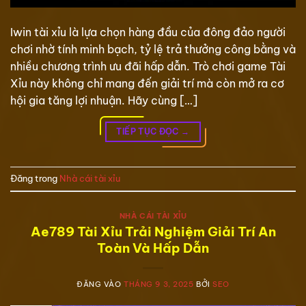
Iwin tài xỉu là lựa chọn hàng đầu của đông đảo người
chơi nhờ tính minh bạch, tỷ lệ trả thưởng công bằng và
nhiều chương trình ưu đãi hấp dẫn. Trò chơi game Tài
Xỉu này không chỉ mang đến giải trí mà còn mở ra cơ
hội gia tăng lợi nhuận. Hãy cùng […]
TIẾP TỤC ĐỌC
→
Đăng trong
Nhà cái tài xỉu
NHÀ CÁI TÀI XỈU
Ae789 Tài Xỉu Trải Nghiệm Giải Trí An
Toàn Và Hấp Dẫn
ĐĂNG VÀO
THÁNG 9 3, 2025
BỞI
SEO