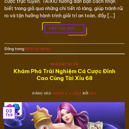
cược trực tuyến. TAiXIU hướng dẫn bạn cách nhận
biết trang giả qua những chi tiết rõ ràng, giúp tránh rủi
ro và tận hưởng hành trình giải trí an toàn, đầy […]
TIẾP TỤC ĐỌC
→
Đăng trong
Nhà cái tài xỉu
NHÀ CÁI TÀI XỈU
Khám Phá Trải Nghiệm Cá Cược Đỉnh
Cao Cùng Tài Xỉu 68
ĐĂNG VÀO
THÁNG 9 3, 2025
BỞI
SEO
03
Th9