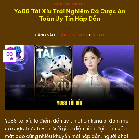
NHÀ CÁI TÀI XỈU
Yo88 Tài Xỉu Trải Nghiệm Cá Cược An
Toàn Uy Tín Hấp Dẫn
ĐĂNG VÀO
THÁNG 9 3, 2025
BỞI
SEO
03
Th9
Yo88 tài xỉu là điểm đến uy tín cho những ai đam mê
cá cược trực tuyến. Với giao diện hiện đại, tính bảo
mật cao cùng nhiều khuyến mãi hấp dẫn, người chơi