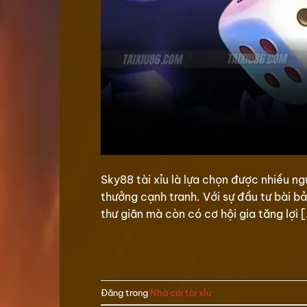
Sky88 tài xỉu là lựa chọn được nhiều ngư
thưởng cạnh tranh. Với sự đầu tư bài bả
thư giãn mà còn có cơ hội gia tăng lợi 
Đăng trong
Nhà cái tài xỉu