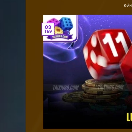
ĐĂN
03
Th9