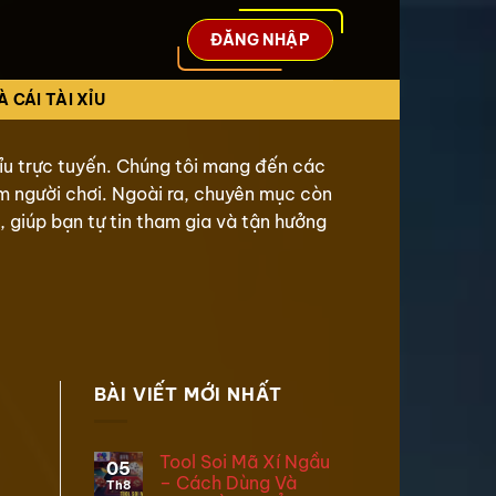
ĐĂNG NHẬP
À CÁI TÀI XỈU
 Xỉu trực tuyến. Chúng tôi mang đến các
ệm người chơi. Ngoài ra, chuyên mục còn
 giúp bạn tự tin tham gia và tận hưởng
BÀI VIẾT MỚI NHẤT
Tool Soi Mã Xí Ngầu
05
– Cách Dùng Và
Th8