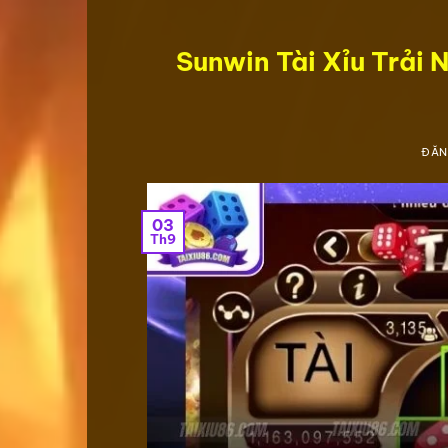
Sunwin Tài Xỉu Trải 
ĐĂN
03
Th9