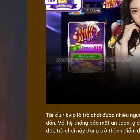
Th9
Tài xỉu rikvip là trò chơi được nhiều ng
dẫn. Với hệ thống bảo mật an toàn, giao
đãi, trò chơi này đang trở thành điểm 