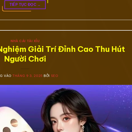
TIẾP TỤC ĐỌC
→
NHÀ CÁI TÀI XỈU
Nghiệm Giải Trí Đỉnh Cao Thu Hút
Người Chơi
G VÀO
THÁNG 9 3, 2025
BỞI
SEO