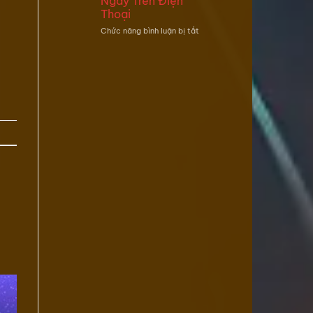
Ngay Trên Điện
Xỉu
Ưu
Thoại
–
Đãi
So
Chức năng bình luận bị tắt
Hấp
ở
Sánh
Dẫn
App
AI
Soi
Biểu
Cầu
Đồ
VIP
Xác
–
Suất
Tải
Nhanh
Dùng
Ngay
Trên
Điện
Thoại