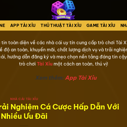
INE
APP TÀI XỈU
THỦ THUẬT TÀI XỈU
GAME TÀI XỈU
NH
 tin toàn diện về các nhà cái uy tín cung cấp trò chơi Tài
về độ an toàn, khuyến mãi, chất lượng dịch vụ và trải nghi
cái, hướng dẫn đăng ký và mẹo chọn nền tảng đáng tin cậy,
trò chơi
Tài Xỉu
một cách an toàn, thú vị!
Xem thêm:
App Tài Xỉu
NHÀ CÁI TÀI XỈU
Trải Nghiệm Cá Cược Hấp Dẫn Với
Nhiều Ưu Đãi