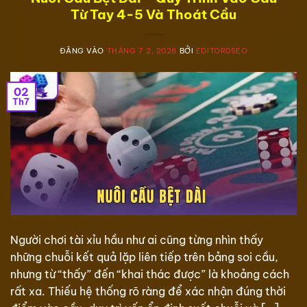
Từ Tay 4-5 Và Thoát Cầu
ĐĂNG VÀO
THÁNG 7 2, 2026
BỞI
EDITOR0SEO
02
Th7
Người chơi tài xỉu hầu như ai cũng từng nhìn thấy
những chuỗi kết quả lặp liên tiếp trên bảng soi cầu,
nhưng từ “thấy” đến “khai thác được” là khoảng cách
rất xa. Thiếu hệ thống rõ ràng để xác nhận đúng thời