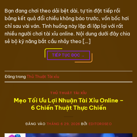
Bạn đang chơi theo dải bệt dài, tự tin đặt tiếp rồi
bảng kết quả đổi chiều không báo trước, vốn bốc hơi
chỉ sau vài ván. Tình huống này lặp đi lặp lại với rất
nhiều người chơi tài xỉu online. Nội dung dưới đây chia
sẻ bộ kỹ năng bắt cầu nhảy theo […]
TIẾP TỤC ĐỌC
→
Đăng trong
Thủ Thuật Tài xỉu
THỦ THUẬT TÀI XỈU
Mẹo Tối Ưu Lợi Nhuận Tài Xỉu Online –
6 Chiến Thuật Thực Chiến
ĐĂNG VÀO
THÁNG 6 29, 2026
BỞI
EDITOR0SEO