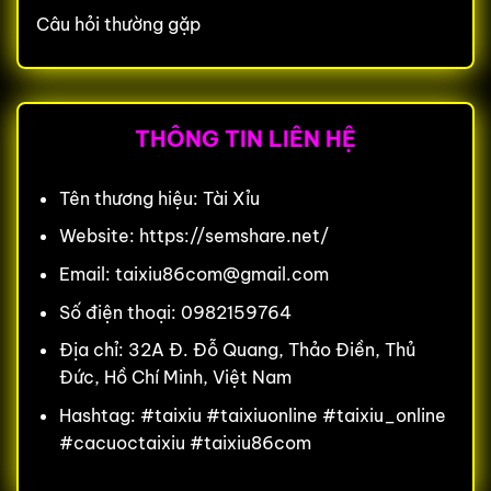
Câu hỏi thường gặp
THÔNG TIN LIÊN HỆ
Tên thương hiệu: Tài Xỉu
Website: https://semshare.net/
Email:
taixiu86com@gmail.com
Số điện thoại: 0982159764
Địa chỉ: 32A Đ. Đỗ Quang, Thảo Điền, Thủ
Đức, Hồ Chí Minh, Việt Nam
Hashtag: #taixiu #taixiuonline #taixiu_online
#cacuoctaixiu #taixiu86com