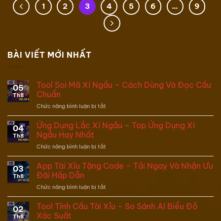
1
2
3
4
5
6
…
9
BÀI VIẾT MỚI NHẤT
Tool Soi Mã Xí Ngầu – Cách Dùng Và Đọc Cầu
05
Chuẩn
Th8
Chức năng bình luận bị tắt
ở
Tool
Soi
Ứng Dụng Lắc Xí Ngầu – Top Ứng Dụng Xí
04
Mã
Ngầu Hay Nhất
Th8
Xí
Chức năng bình luận bị tắt
ở
Ngầu
Ứng
–
Dụng
App Tài Xỉu Tặng Code – Tải Ngay Và Nhận Ưu
Cách
03
Lắc
Dùng
Đãi Hấp Dẫn
Th8
Xí
Và
Chức năng bình luận bị tắt
ở
Ngầu
Đọc
App
–
Cầu
Tài
Tool Tính Cầu Tài Xỉu – So Sánh AI Biểu Đồ
Top
Chuẩn
02
Xỉu
Ứng
Xác Suất
Th8
Tặng