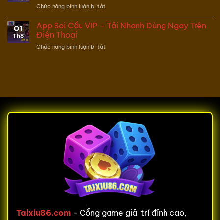
Dụng
Chức năng bình luận bị tắt
ở
Code
Xí
Tool
–
Ngầu
Tính
App Soi Cầu VIP – Tải Nhanh Dùng Ngay Trên
Tải
Hay
01
Cầu
Ngay
Điện Thoại
Nhất
Th8
Tài
Và
Chức năng bình luận bị tắt
ở
Xỉu
Nhận
App
–
Ưu
Soi
So
Đãi
Cầu
Sánh
Hấp
VIP
AI
Dẫn
–
Biểu
Tải
Đồ
Nhanh
Xác
Dùng
Suất
Ngay
Trên
Điện
Thoại
Taixiu86.com
- Cổng game giải trí đỉnh cao,