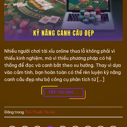
Nhiều người chơi tài xỉu online thua lỗ không phải vì
thiếu kinh nghiệm, mà vì thiếu phương pháp có hệ
thống để đọc và canh bắt theo xu hướng. Thay vì dựa
vào cảm tính, bạn hoàn toàn có thể rèn luyện kỹ năng
canh cầu đẹp như bộ công cụ phân tích từ […]
TIẾP TỤC ĐỌC
→
Đăng trong
Thủ Thuật Tài xỉu