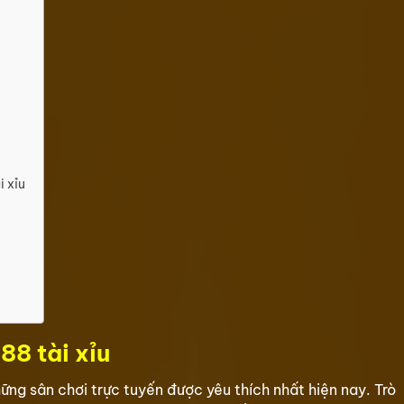
i xỉu
88 tài xỉu
ững sân chơi trực tuyến được yêu thích nhất hiện nay. Trò