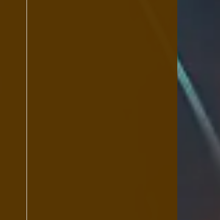
Trên
Điện
Thoại