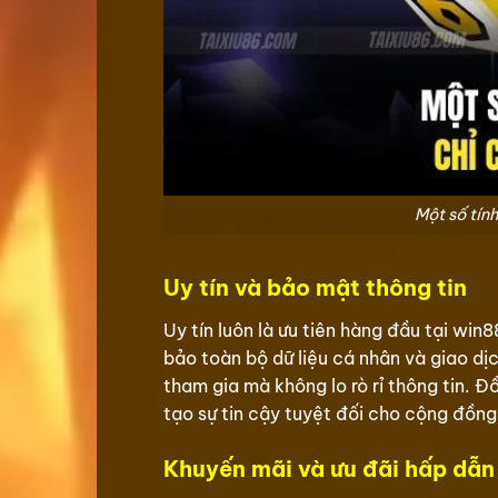
Một số tính
Uy tín và bảo mật thông tin
Uy tín luôn là ưu tiên hàng đầu tại win
bảo toàn bộ dữ liệu cá nhân và giao dịc
tham gia mà không lo rò rỉ thông tin. 
tạo sự tin cậy tuyệt đối cho cộng đồng
Khuyến mãi và ưu đãi hấp dẫn