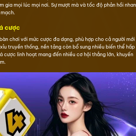
am gia mọi lúc mọi nơi. Sự mượt mà và tốc độ phản hồi nha
n mạch.
cá cược
 bàn chơi với mức cược đa dạng, phù hợp cho cả người mới
 xỉu truyền thống, nền tảng còn bổ sung nhiều biến thể hấp
 cược linh hoạt mang đến nhiều cơ hội thắng lớn, khuyến
ệm.