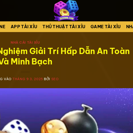
INE
APP TÀI XỈU
THỦ THUẬT TÀI XỈU
GAME TÀI XỈU
NH
NHÀ CÁI TÀI XỈU
 Nghiệm Giải Trí Hấp Dẫn An Toàn
Và Minh Bạch
G VÀO
THÁNG 9 3, 2025
BỞI
SEO