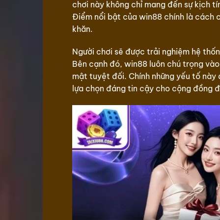
chơi này không chỉ mang đến sự kịch t
Điểm nổi bật của win88 chính là cách 
khăn.
Người chơi sẽ được trải nghiệm hệ thốn
Bên cạnh đó, win88 luôn chú trọng vào
mật tuyệt đối. Chính những yếu tố này
lựa chọn đáng tin cậy cho cộng đồng 