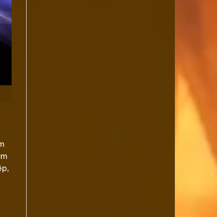
ảm
âm
ệp,