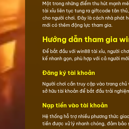
Một trong những điểm thu hút mạnh mẽ 
tài xỉu liên tục tung ra giftcode tân th
cho người chơi. Đây là cách nhà phát h
mới có thêm động lực tham gia.
Hướng dẫn tham gia win
Để bắt đầu với win88 tài xỉu, người ch
kế nhanh gọn, phù hợp với cả người mới
Đăng ký tài khoản
Người chơi cần truy cập vào trang chủ 
sở hữu tài khoản để bắt đầu trải nghiệ
Nạp tiền vào tài khoản
Hệ thống hỗ trợ nhiều phương thức giao
tiền được xử lý nhanh chóng, đảm bảo sự