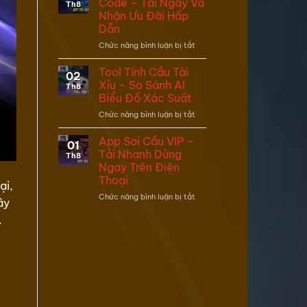
Code – Tải Ngay Và
Th8
Cầu
Xí
Nhận Ưu Đãi Hấp
Chuẩn
Ngầu
Dẫn
–
Top
Chức năng bình luận bị tắt
ở
Ứng
App
Dụng
Tài
Tool Tính Cầu Tài
02
Xí
Xỉu
Xỉu – So Sánh AI
Th8
Ngầu
Tặng
Biểu Đồ Xác Suất
Hay
Code
Chức năng bình luận bị tắt
Nhất
ở
–
Tool
Tải
Tính
Ngay
App Soi Cầu VIP –
01
Cầu
Và
Tải Nhanh Dùng
Th8
Tài
Nhận
Ngay Trên Điện
Xỉu
Ưu
Thoại
ại,
–
Đãi
So
Chức năng bình luận bị tắt
Hấp
ở
ây
Sánh
Dẫn
App
.
AI
Soi
Biểu
Cầu
Đồ
VIP
Xác
–
Suất
Tải
Nhanh
Dùng
Ngay