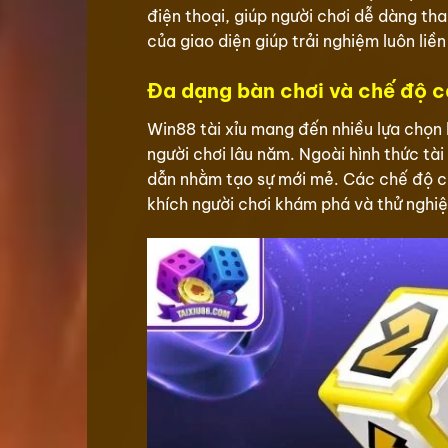
điện thoại, giúp người chơi dễ dàng th
của giao diện giúp trải nghiệm luôn liề
Đa dạng bàn chơi và chế độ 
Win88 tài xỉu mang đến nhiều lựa chọn
người chơi lâu năm. Ngoài hình thức tài
dẫn nhằm tạo sự mới mẻ. Các chế độ cá
khích người chơi khám phá và thử nghi