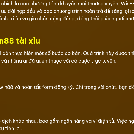
chính là các chương trình khuyến mãi thường xuyên. Win8
ủ, ưu đãi nạp đầu và các chương trình hoàn trả để tăng lợi í
ành tri ân và giữ chân cộng đồng, đồng thời giúp người chơ
88 tài xỉu
ơi cần thực hiện một số bước cơ bản. Quá trình này được th
 và những ai đã quen thuộc với cá cược trực tuyến.
win88 và hoàn tất form đăng ký. Chỉ trong vài phút, bạn đ
m.
 dịch khác nhau, bao gồm ngân hàng và ví điện tử. Việc n
 tiện lợi.